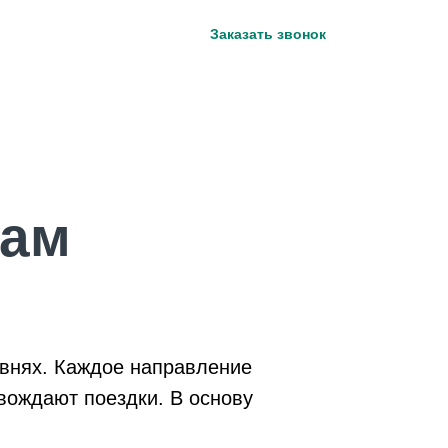
Курс туроператора:
ог
Заказать звонок
курс нац.банка + 3%
рам
овнях. Каждое направление
вождают поездки. В основу