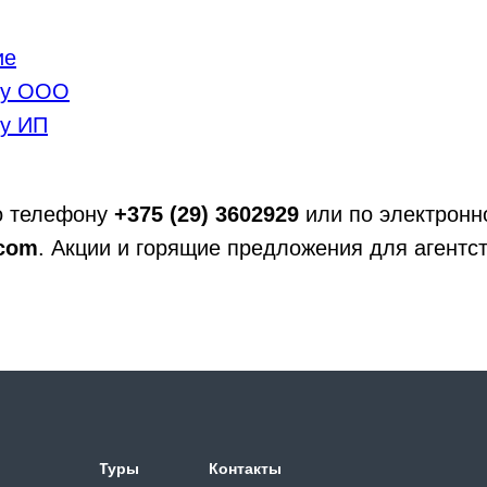
ие
ту ООО
ту ИП
о телефону
+375 (29) 3602929
или по электронн
.com
. Акции и горящие предложения для агентст
Туры
Контакты