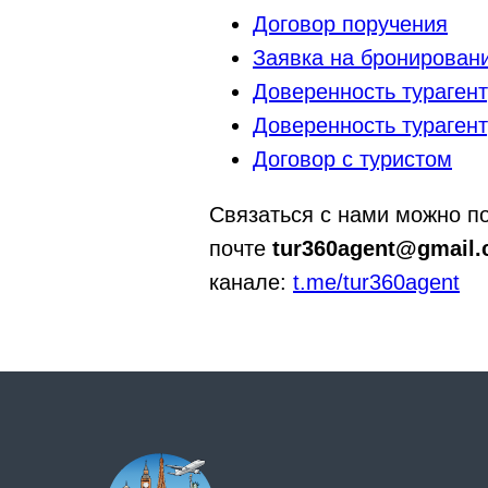
Договор поручения
Заявка на бронирован
Доверенность тураген
Доверенность тураген
Договор с туристом
Связаться с нами можно п
почте
tur360agent@gmail
канале:
t.me/tur360agent