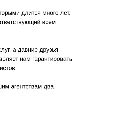
торыми длится много лет.
оответствующий всем
луг, а давние друзья
воляет нам гарантировать
истов.
шим агентствам два