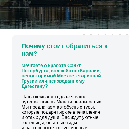
Почему стоит обратиться к
нам?
Мечтаете о красоте Санкт-
Петербурга, волшебстве Карелии,
неповторимой Москве, старинной
Грузии или неизведанному
Дагестану?
Наша компания сделает ваше
путешествие из Минска реальностью.
Мы предлагаем автобусные туры,
которые подарят яркие впечатления
и отдых для души. Вас ждут уютные
гостиницы, опытные гиды
и насыщенные экскурсионные