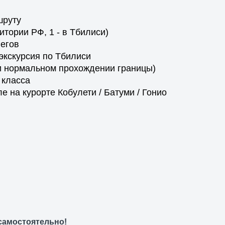
шруту
ритории РФ, 1 - в Тбилиси)
легов
экскурсия по Тбилиси
ри нормальном прохождении границы)
 класса
е на курорте Кобулети / Батуми / Гонио
самостоятельно!